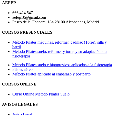
AEFEP
666 424 547
aefep10@gmail.com
Paseo de la Chopera, 184 28100 Alcobendas, Madrid
CURSOS PRESENCIALES
Método Pilates máquinas, reformer, cadillac (Torre), silla y
barril
Método Pilates suelo, reformer y torre, y su adaptación a la
fisioterapia
Método Pilates suelo e hipopresivos aplicados a la fisioterapia
Pilates aéreo
Método Pilates aplicado al embarazo y postparto
CURSOS ONLINE
Curso Online Método Pilates Suelo
AVISOS LEGALES
Aviso Legal