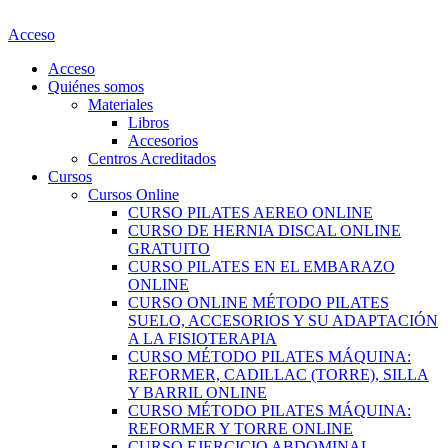
Ir
al
Acceso
contenido
Acceso
Quiénes somos
Materiales
Libros
Accesorios
Centros Acreditados
Cursos
Cursos Online
CURSO PILATES AEREO ONLINE
CURSO DE HERNIA DISCAL ONLINE
GRATUITO
CURSO PILATES EN EL EMBARAZO
ONLINE
CURSO ONLINE MÉTODO PILATES
SUELO, ACCESORIOS Y SU ADAPTACIÓN
A LA FISIOTERAPIA
CURSO MÉTODO PILATES MÁQUINA:
REFORMER, CADILLAC (TORRE), SILLA
Y BARRIL ONLINE
CURSO MÉTODO PILATES MÁQUINA:
REFORMER Y TORRE ONLINE
CURSO EJERCICIO ABDOMINAL