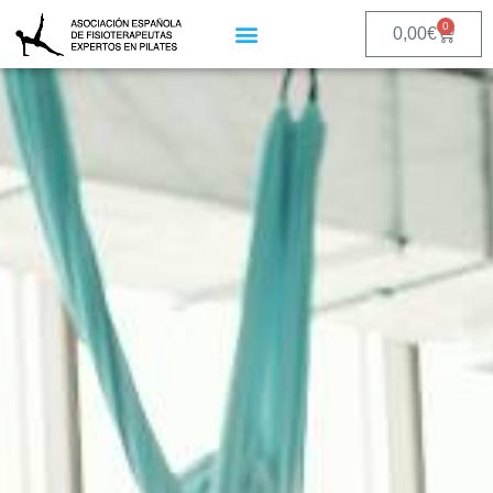
0
0,00
€