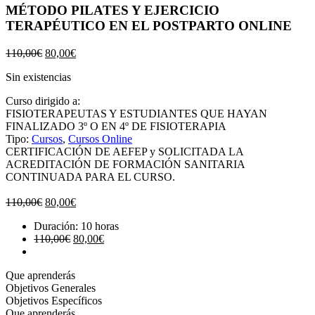
MÉTODO PILATES Y EJERCICIO
TERAPÉUTICO EN EL POSTPARTO ONLINE
El
El
110,00
€
80,00
€
precio
precio
Sin existencias
original
actual
era:
es:
Curso dirigido a:
110,00€.
80,00€.
FISIOTERAPEUTAS Y ESTUDIANTES QUE HAYAN
FINALIZADO 3º O EN 4º DE FISIOTERAPIA
Tipo:
Cursos
,
Cursos Online
CERTIFICACIÓN DE AEFEP y SOLICITADA LA
ACREDITACIÓN DE FORMACIÓN SANITARIA
CONTINUADA PARA EL CURSO.
El
El
110,00
€
80,00
€
precio
precio
Duración: 10 horas
original
actual
El
El
110,00
€
80,00
€
era:
es:
precio
precio
110,00€.
80,00€.
original
actual
Que aprenderás
era:
es:
Objetivos Generales
110,00€.
80,00€.
Objetivos Específicos
Que aprenderás