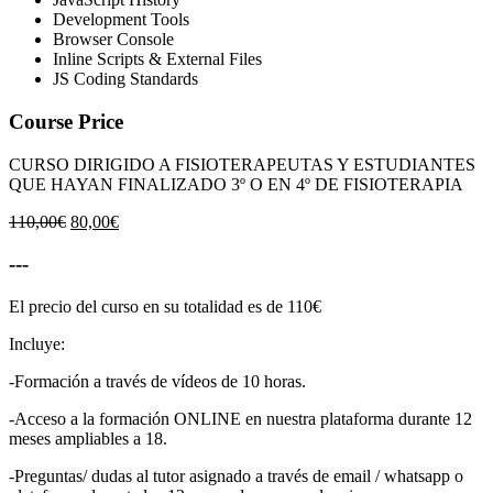
Development Tools
Browser Console
Inline Scripts & External Files
JS Coding Standards
Course Price
CURSO DIRIGIDO A FISIOTERAPEUTAS Y ESTUDIANTES
QUE HAYAN FINALIZADO 3º O EN 4º DE FISIOTERAPIA
El
El
110,00
€
80,00
€
precio
precio
original
actual
---
era:
es:
110,00€.
80,00€.
El precio del curso en su totalidad es de 110€
Incluye:
-Formación a través de vídeos de 10 horas.
-Acceso a la formación ONLINE en nuestra plataforma durante 12
meses ampliables a 18.
-Preguntas/ dudas al tutor asignado a través de email / whatsapp o