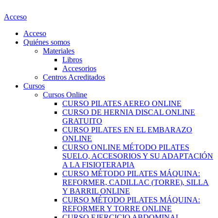
Ir
al
Acceso
contenido
Acceso
Quiénes somos
Materiales
Libros
Accesorios
Centros Acreditados
Cursos
Cursos Online
CURSO PILATES AEREO ONLINE
CURSO DE HERNIA DISCAL ONLINE
GRATUITO
CURSO PILATES EN EL EMBARAZO
ONLINE
CURSO ONLINE MÉTODO PILATES
SUELO, ACCESORIOS Y SU ADAPTACIÓN
A LA FISIOTERAPIA
CURSO MÉTODO PILATES MÁQUINA:
REFORMER, CADILLAC (TORRE), SILLA
Y BARRIL ONLINE
CURSO MÉTODO PILATES MÁQUINA:
REFORMER Y TORRE ONLINE
CURSO EJERCICIO ABDOMINAL