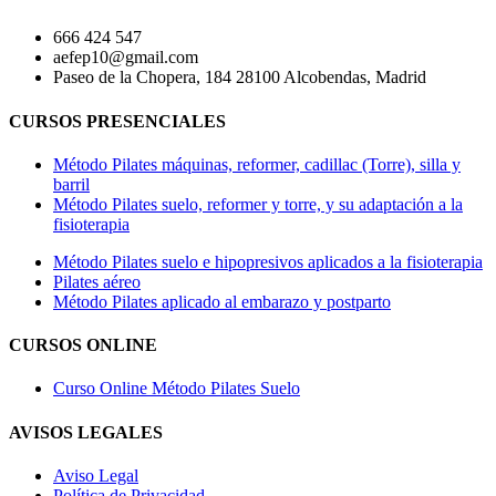
666 424 547
aefep10@gmail.com
Paseo de la Chopera, 184 28100 Alcobendas, Madrid
CURSOS PRESENCIALES
Método Pilates máquinas, reformer, cadillac (Torre), silla y
barril
Método Pilates suelo, reformer y torre, y su adaptación a la
fisioterapia
Método Pilates suelo e hipopresivos aplicados a la fisioterapia
Pilates aéreo
Método Pilates aplicado al embarazo y postparto
CURSOS ONLINE
Curso Online Método Pilates Suelo
AVISOS LEGALES
Aviso Legal
Política de Privacidad