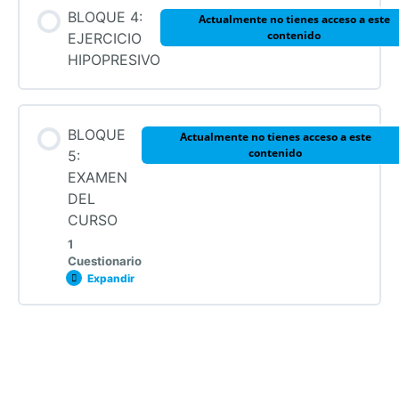
BLOQUE 4:
Actualmente no tienes acceso a este
contenido
EJERCICIO
HIPOPRESIVO
BLOQUE
Actualmente no tienes acceso a este
contenido
5:
EXAMEN
DEL
CURSO
1
Cuestionario
Expandir
Contenido de la Lección